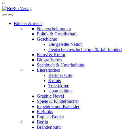
0
Bücher & mehr
Neuerscheinungen
Politik & Gesellschaft
Geschichte
Die geteilte Nation
Deutsche Geschichte im 20. Jahrhundert
Kunst & Kultur
Biografisches
Sachbuch & Unterhaltung
Literarisches
Berliner Orte
Krimis
True Crime
japan edition
Graphic Novel
Spiele & Kinderbücher
Papeterie und Kalender
E-Books
English Books
Berlin
Brandenburg