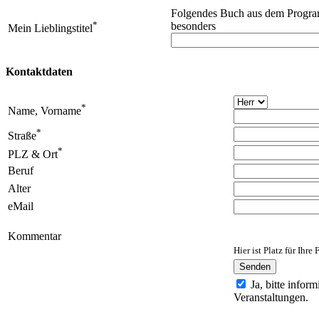
Folgendes Buch aus dem Programm
*
besonders
Mein Lieblingstitel
Kontaktdaten
*
Name, Vorname
*
Straße
*
PLZ & Ort
Beruf
Alter
eMail
Kommentar
Hier ist Platz für Ihr
Senden
Ja, bitte infor
Veranstaltungen.