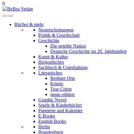
0
Bücher & mehr
Neuerscheinungen
Politik & Gesellschaft
Geschichte
Die geteilte Nation
Deutsche Geschichte im 20. Jahrhundert
Kunst & Kultur
Biografisches
Sachbuch & Unterhaltung
Literarisches
Berliner Orte
Krimis
True Crime
japan edition
Graphic Novel
Spiele & Kinderbücher
Papeterie und Kalender
E-Books
English Books
Berlin
Brandenburg