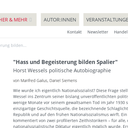
HER & MEHR
AUTOR:INNEN
VERANSTALTUNG
Kontakt
Newsletter
Handel
rung bilden...
"Hass und Begeisterung bilden Spalier"
Horst Wessels politische Autobiographie
von Manfred Gailus, Daniel Siemens
Wie wurde ich eigentlich Nationalsozialist? Diese Frage ste
Wessel ins Zentrum seiner bislang unveröffentlichten polit
wenige Monate vor seinem gewaltsamen Tod im Jahr 1930 sc
einzigartige Geschichtsquelle, die bezeichnende Schlaglicht
Republik und auf den frühen Nationalsozialismus wirft. 
kommentiert von zwei profilierten Zeithistorikern – für alle,
nationalsozialistische Diktatur eigentlich möglich wurde. E