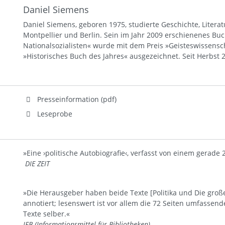
Daniel Siemens
Daniel Siemens, geboren 1975, studierte Geschichte, Litera
Montpellier und Berlin. Sein im Jahr 2009 erschienenes Bu
Nationalsozialisten« wurde mit dem Preis »Geisteswissensc
»Historisches Buch des Jahres« ausgezeichnet. Seit Herbst 
Presseinformation (pdf)
Leseprobe
»Eine ›politische Autobiografie‹, verfasst von einem gerade 
DIE ZEIT
»Die Herausgeber haben beide Texte [Politika und Die groß
annotiert; lesenswert ist vor allem die 72 Seiten umfassende
Texte selber.«
IFB (Informationsmittel für Bibliotheken)