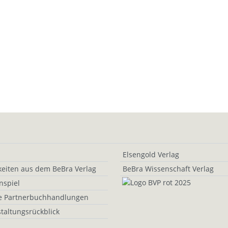
Elsengold Verlag
eiten aus dem BeBra Verlag
BeBra Wissenschaft Verlag
nspiel
e Partnerbuchhandlungen
taltungsrückblick