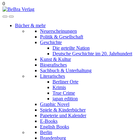
0
Bücher & mehr
Neuerscheinungen
Politik & Gesellschaft
Geschichte
Die geteilte Nation
Deutsche Geschichte im 20. Jahrhundert
Kunst & Kultur
Biografisches
Sachbuch & Unterhaltung
Literarisches
Berliner Orte
Krimis
True Crime
japan edition
Graphic Novel
Spiele & Kinderbücher
Papeterie und Kalender
E-Books
English Books
Berlin
Brandenburg