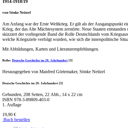
1914-1918/19
von Sönke Neitzel
Am Anfang war der Erste Weltkrieg. Er gilt als der Ausgangspunkt ei
Krieg, der das Alte Mächtesystem zerstörte. Neue Staaten entstanden 
skizziert der vorliegende Band die Rolle Deutschlands vom Kriegsau
welche Kriegsziele verfolgt wurden, wie sich die innenpolitische Si
Mit Abbildungen, Karten und Literaturempfehlungen.
Reihe:
Deutsche Geschichte im 20. Jahrhundert
[3]
Herausgegeben von Manfred Görtemaker, Sönke Neitzel
Deutsche Geschichte im 20. Jahrhundert [3]
Gebunden, 208 Seiten, 22 Abb., 14 x 22 cm
ISBN
978-3-89809-403-0
1. Auflage
19,90 €
Buch bestellen