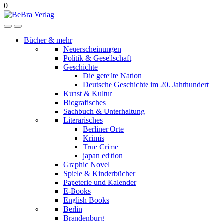
0
Bücher & mehr
Neuerscheinungen
Politik & Gesellschaft
Geschichte
Die geteilte Nation
Deutsche Geschichte im 20. Jahrhundert
Kunst & Kultur
Biografisches
Sachbuch & Unterhaltung
Literarisches
Berliner Orte
Krimis
True Crime
japan edition
Graphic Novel
Spiele & Kinderbücher
Papeterie und Kalender
E-Books
English Books
Berlin
Brandenburg