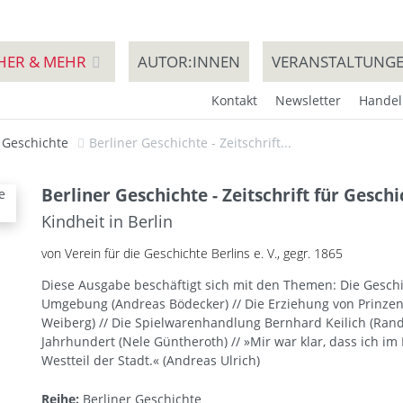
HER & MEHR
AUTOR:INNEN
VERANSTALTUNG
Kontakt
Newsletter
Handel
r Geschichte
Berliner Geschichte - Zeitschrift...
Berliner Geschichte - Zeitschrift für Gesch
Kindheit in Berlin
von Verein für die Geschichte Berlins e. V., gegr. 1865
Diese Ausgabe beschäftigt sich mit den Themen: Die Gesch
Umgebung (Andreas Bödecker) // Die Erziehung von Prinze
Weiberg) // Die Spielwarenhandlung Bernhard Keilich (Rand
Jahrhundert (Nele Güntheroth) // »Mir war klar, dass ich 
Westteil der Stadt.« (Andreas Ulrich)
Reihe:
Berliner Geschichte