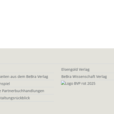
Elsengold Verlag
eiten aus dem BeBra Verlag
BeBra Wissenschaft Verlag
nspiel
e Partnerbuchhandlungen
taltungsrückblick