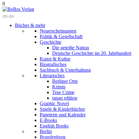
0
Bücher & mehr
Neuerscheinungen
Politik & Gesellschaft
Geschichte
Die geteilte Nation
Deutsche Geschichte im 20. Jahrhundert
Kunst & Kultur
Biografisches
Sachbuch & Unterhaltung
Literarisches
Berliner Orte
Krimis
True Crime
japan edition
Graphic Novel
Spiele & Kinderbücher
Papeterie und Kalender
E-Books
English Books
Berlin
Brandenburg