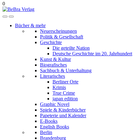
0
Bücher & mehr
Neuerscheinungen
Politik & Gesellschaft
Geschichte
Die geteilte Nation
Deutsche Geschichte im 20. Jahrhundert
Kunst & Kultur
Biografisches
Sachbuch & Unterhaltung
Literarisches
Berliner Orte
Krimis
True Crime
japan edition
Graphic Novel
Spiele & Kinderbücher
Papeterie und Kalender
E-Books
English Books
Berlin
Brandenburg