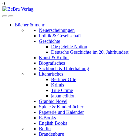
0
Bücher & mehr
Neuerscheinungen
Politik & Gesellschaft
Geschichte
Die geteilte Nation
Deutsche Geschichte im 20. Jahrhundert
Kunst & Kultur
Biografisches
Sachbuch & Unterhaltung
Literarisches
Berliner Orte
Krimis
True Crime
japan edition
Graphic Novel
Spiele & Kinderbücher
Papeterie und Kalender
E-Books
English Books
Berlin
Brandenburg