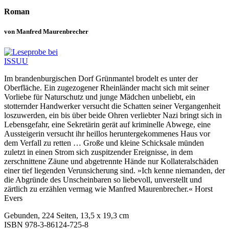
Roman
von Manfred Maurenbrecher
Im brandenburgischen Dorf Grünmantel brodelt es unter der
Oberfläche. Ein zugezogener Rheinländer macht sich mit seiner
Vorliebe für Naturschutz und junge Mädchen unbeliebt, ein
stotternder Handwerker versucht die Schatten seiner Vergangenheit
loszuwerden, ein bis über beide Ohren verliebter Nazi bringt sich in
Lebensgefahr, eine Sekretärin gerät auf kriminelle Abwege, eine
Aussteigerin versucht ihr heillos heruntergekommenes Haus vor
dem Verfall zu retten … Große und kleine Schicksale münden
zuletzt in einen Strom sich zuspitzender Ereignisse, in dem
zerschnittene Zäune und abgetrennte Hände nur Kollateralschäden
einer tief liegenden Verunsicherung sind. »Ich kenne niemanden, der
die Abgründe des Unscheinbaren so liebevoll, unverstellt und
zärtlich zu erzählen vermag wie Manfred Maurenbrecher.« Horst
Evers
Gebunden, 224 Seiten, 13,5 x 19,3 cm
ISBN
978-3-86124-725-8