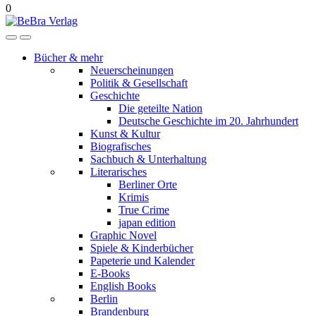
0
Bücher & mehr
Neuerscheinungen
Politik & Gesellschaft
Geschichte
Die geteilte Nation
Deutsche Geschichte im 20. Jahrhundert
Kunst & Kultur
Biografisches
Sachbuch & Unterhaltung
Literarisches
Berliner Orte
Krimis
True Crime
japan edition
Graphic Novel
Spiele & Kinderbücher
Papeterie und Kalender
E-Books
English Books
Berlin
Brandenburg