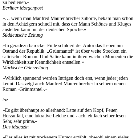
zu bedienen.«
Berliner Morgenpost
»… wenn man Manfred Maurenbrecher zuhörte, bekam man schon
in den Achtzigern schnell mit, dass der Mann Schönes und Kluges
anstellen kann mit der deutschen Sprache.«
Süddeutsche Zeitung
»In geradezu barocker Fülle schildert der Autor das Leben am
Ostrand der Republik. „Grünmantel“ ist über weite Strecken ein
satirischer Roman. Und Satire kann in ihren wachen Momenten die
Wirklichkeit zur Kenntlichkeit entstellen.«
Märkische Oderzeitung
»Wirklich spannend werden Intrigen doch erst, wenn jeder jeden
kennt. Das zeigt auch Manfred Maurenbrecher in seinem neuen
Roman ›Grünmantel‹.«
taz
»Es gibt überhaupt so allerhand: Latte auf den Kopf, Feuer,
Herzanfall, eine lukrative Leiche und - ach, einfach selber lesen
Sehr, sehr prima.«
Das Magazin
»Das alles ist mit trockenem Humor erzählt, obwohl einem vieles