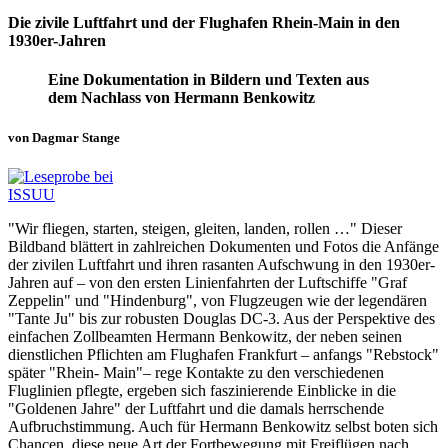
Die zivile Luftfahrt und der Flughafen Rhein-Main in den
1930er-Jahren
Eine Dokumentation in Bildern und Texten aus
dem Nachlass von Hermann Benkowitz
von Dagmar Stange
"Wir fliegen, starten, steigen, gleiten, landen, rollen …" Dieser
Bildband blättert in zahlreichen Dokumenten und Fotos die Anfänge
der zivilen Luftfahrt und ihren rasanten Aufschwung in den 1930er-
Jahren auf – von den ersten Linienfahrten der Luftschiffe "Graf
Zeppelin" und "Hindenburg", von Flugzeugen wie der legendären
"Tante Ju" bis zur robusten Douglas DC-3. Aus der Perspektive des
einfachen Zollbeamten Hermann Benkowitz, der neben seinen
dienstlichen Pflichten am Flughafen Frankfurt – anfangs "Rebstock"
später "Rhein- Main"– rege Kontakte zu den verschiedenen
Fluglinien pflegte, ergeben sich faszinierende Einblicke in die
"Goldenen Jahre" der Luftfahrt und die damals herrschende
Aufbruchstimmung. Auch für Hermann Benkowitz selbst boten sich
Chancen, diese neue Art der Fortbewegung mit Freiflügen nach