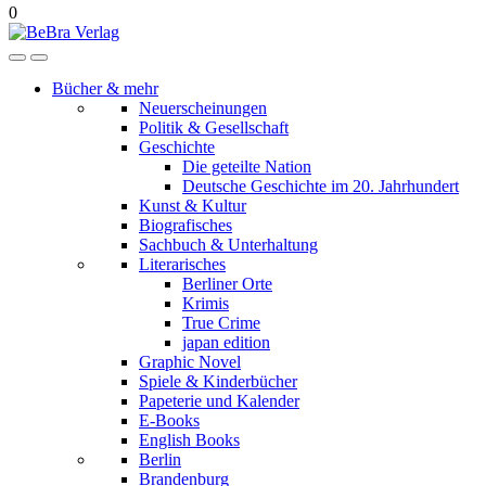
0
Bücher & mehr
Neuerscheinungen
Politik & Gesellschaft
Geschichte
Die geteilte Nation
Deutsche Geschichte im 20. Jahrhundert
Kunst & Kultur
Biografisches
Sachbuch & Unterhaltung
Literarisches
Berliner Orte
Krimis
True Crime
japan edition
Graphic Novel
Spiele & Kinderbücher
Papeterie und Kalender
E-Books
English Books
Berlin
Brandenburg