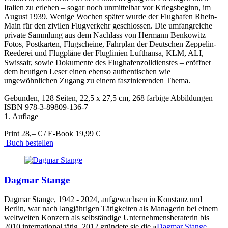
Italien zu erleben – sogar noch unmittelbar vor Kriegsbeginn, im
August 1939. Wenige Wochen später wurde der Flughafen Rhein-
Main für den zivilen Flugverkehr geschlossen. Die umfangreiche
private Sammlung aus dem Nachlass von Hermann Benkowitz–
Fotos, Postkarten, Flugscheine, Fahrplan der Deutschen Zeppelin-
Reederei und Flugpläne der Fluglinien Lufthansa, KLM, ALI,
Swissair, sowie Dokumente des Flughafenzolldienstes – eröffnet
dem heutigen Leser einen ebenso authentischen wie
ungewöhnlichen Zugang zu einem faszinierenden Thema.
Gebunden, 128 Seiten, 22,5 x 27,5 cm, 268 farbige Abbildungen
ISBN
978-3-89809-136-7
1. Auflage
Print 28,– € / E-Book 19,99 €
Buch bestellen
Dagmar Stange
Dagmar Stange, 1942 - 2024, aufgewachsen in Konstanz und
Berlin, war nach langjährigen Tätigkeiten als Managerin bei einem
weltweiten Konzern als selbständige Unternehmensberaterin bis
2010 international tätig. 2012 gründete sie die »
Dagmar Stange