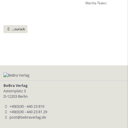
Maritta Tkalec
...zurück
BeBra Verlag
Asternplatz 3
D-12203 Berlin
+49(0)30 - 440 23 810
+49(0)30 - 440 23 81 29
post@bebraverlag.de