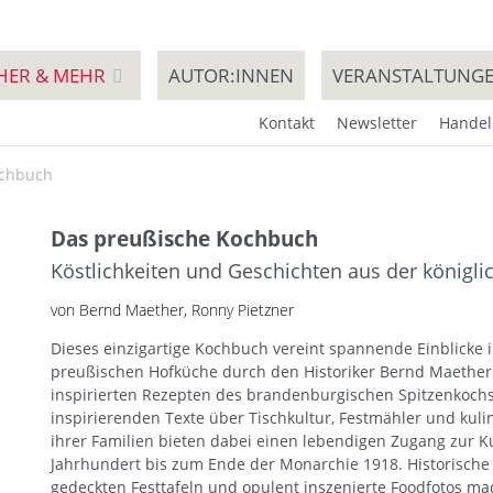
HER & MEHR
AUTOR:INNEN
VERANSTALTUNG
Kontakt
Newsletter
Handel
ochbuch
Das preußische Kochbuch
Köstlichkeiten und Geschichten aus der königl
von Bernd Maether, Ronny Pietzner
Dieses einzigartige Kochbuch vereint spannende Einblicke 
preußischen Hofküche durch den Historiker Bernd Maether 
inspirierten Rezepten des brandenburgischen Spitzenkochs
inspirierenden Texte über Tischkultur, Festmähler und kul
ihrer Familien bieten dabei einen lebendigen Zugang zur K
Jahrhundert bis zum Ende der Monarchie 1918. Historische 
gedeckten Festtafeln und opulent inszenierte Foodfotos m