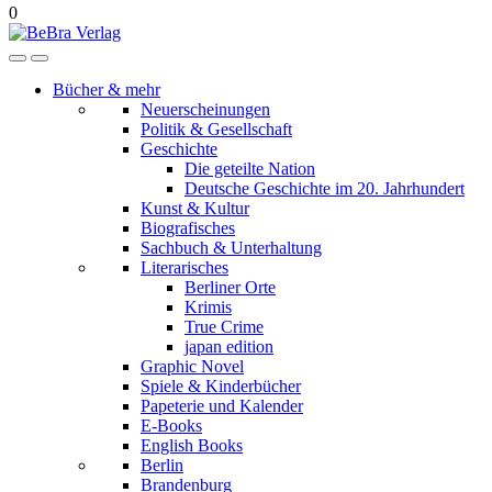
0
Bücher & mehr
Neuerscheinungen
Politik & Gesellschaft
Geschichte
Die geteilte Nation
Deutsche Geschichte im 20. Jahrhundert
Kunst & Kultur
Biografisches
Sachbuch & Unterhaltung
Literarisches
Berliner Orte
Krimis
True Crime
japan edition
Graphic Novel
Spiele & Kinderbücher
Papeterie und Kalender
E-Books
English Books
Berlin
Brandenburg