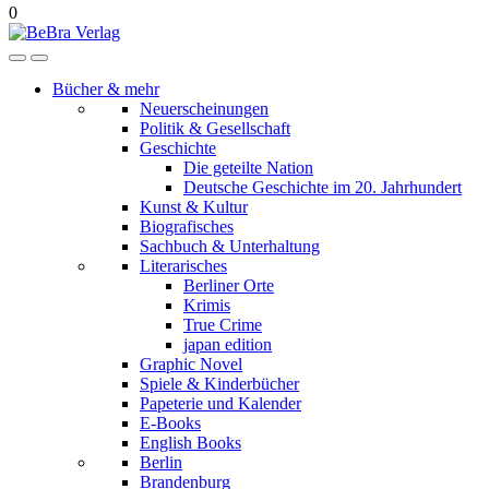
0
Bücher & mehr
Neuerscheinungen
Politik & Gesellschaft
Geschichte
Die geteilte Nation
Deutsche Geschichte im 20. Jahrhundert
Kunst & Kultur
Biografisches
Sachbuch & Unterhaltung
Literarisches
Berliner Orte
Krimis
True Crime
japan edition
Graphic Novel
Spiele & Kinderbücher
Papeterie und Kalender
E-Books
English Books
Berlin
Brandenburg