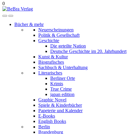
0
Bücher & mehr
Neuerscheinungen
Politik & Gesellschaft
Geschichte
Die geteilte Nation
Deutsche Geschichte im 20. Jahrhundert
Kunst & Kultur
Biografisches
Sachbuch & Unterhaltung
Literarisches
Berliner Orte
Krimis
True Crime
japan edition
Graphic Novel
Spiele & Kinderbücher
Papeterie und Kalender
E-Books
English Books
Berlin
Brandenburg