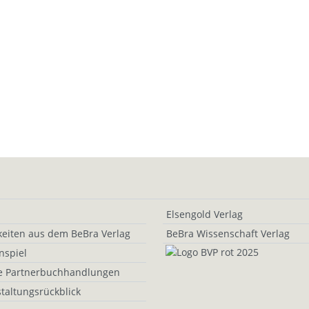
Elsengold Verlag
eiten aus dem BeBra Verlag
BeBra Wissenschaft Verlag
nspiel
e Partnerbuchhandlungen
taltungsrückblick