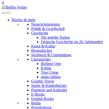
0
Bücher & mehr
Neuerscheinungen
Politik & Gesellschaft
Geschichte
Die geteilte Nation
Deutsche Geschichte im 20. Jahrhundert
Kunst & Kultur
Biografisches
Sachbuch & Unterhaltung
Literarisches
Berliner Orte
Krimis
True Crime
japan edition
Graphic Novel
Spiele & Kinderbücher
Papeterie und Kalender
E-Books
English Books
Berlin
Brandenburg