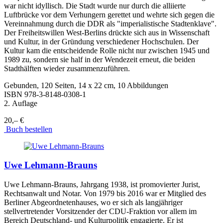
war nicht idyllisch. Die Stadt wurde nur durch die alliierte
Luftbrücke vor dem Verhungern gerettet und wehrte sich gegen die
Vereinnahmung durch die DDR als "imperialistische Stadtenklave".
Der Freiheitswillen West-Berlins drückte sich aus in Wissenschaft
und Kultur, in der Gründung verschiedener Hochschulen. Der
Kultur kam die entscheidende Rolle nicht nur zwischen 1945 und
1989 zu, sondern sie half in der Wendezeit erneut, die beiden
Stadthälften wieder zusammenzuführen.
Gebunden, 120 Seiten, 14 x 22 cm, 10 Abbildungen
ISBN
978-3-8148-0308-1
2. Auflage
20,– €
Buch bestellen
Uwe Lehmann-Brauns
Uwe Lehmann-Brauns, Jahrgang 1938, ist promovierter Jurist,
Rechtsanwalt und Notar. Von 1979 bis 2016 war er Mitglied des
Berliner Abgeordnetenhauses, wo er sich als langjähriger
stellvertretender Vorsitzender der CDU-Fraktion vor allem im
Bereich Deutschland- und Kulturpolitik engagierte. Er ist