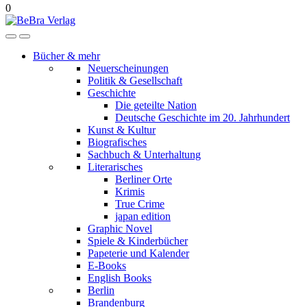
0
Bücher & mehr
Neuerscheinungen
Politik & Gesellschaft
Geschichte
Die geteilte Nation
Deutsche Geschichte im 20. Jahrhundert
Kunst & Kultur
Biografisches
Sachbuch & Unterhaltung
Literarisches
Berliner Orte
Krimis
True Crime
japan edition
Graphic Novel
Spiele & Kinderbücher
Papeterie und Kalender
E-Books
English Books
Berlin
Brandenburg