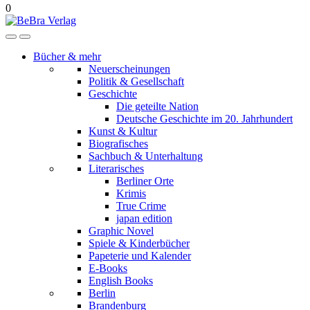
0
Bücher & mehr
Neuerscheinungen
Politik & Gesellschaft
Geschichte
Die geteilte Nation
Deutsche Geschichte im 20. Jahrhundert
Kunst & Kultur
Biografisches
Sachbuch & Unterhaltung
Literarisches
Berliner Orte
Krimis
True Crime
japan edition
Graphic Novel
Spiele & Kinderbücher
Papeterie und Kalender
E-Books
English Books
Berlin
Brandenburg