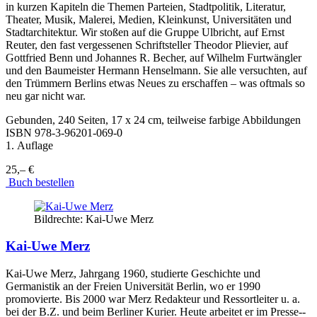
in kurzen Kapiteln die Themen Parteien, Stadtpolitik, Literatur,
Theater, Musik, Malerei, Medien, Kleinkunst, Universitäten und
Stadtarchitektur. Wir stoßen auf die Gruppe Ulbricht, auf Ernst
Reuter, den fast vergessenen Schriftsteller Theodor Plievier, auf
Gottfried Benn und Johannes R. Becher, auf Wilhelm Furtwängler
und den Baumeister Hermann Henselmann. Sie alle versuchten, auf
den Trümmern Berlins etwas Neues zu erschaffen – was oftmals so
neu gar nicht war.
Gebunden, 240 Seiten, 17 x 24 cm, teilweise farbige Abbildungen
ISBN
978-3-96201-069-0
1. Auflage
25,– €
Buch bestellen
Bildrechte: Kai-Uwe Merz
Kai-Uwe Merz
Kai-­Uwe Merz, Jahrgang 1960, studierte Geschichte und
Germanistik an der Freien Universität Berlin, wo er 1990
promovierte. Bis 2000 war Merz Redakteur und Ressortleiter u. a.
bei der B.Z. und beim Berliner Kurier. Heute arbeitet er im Presse-­