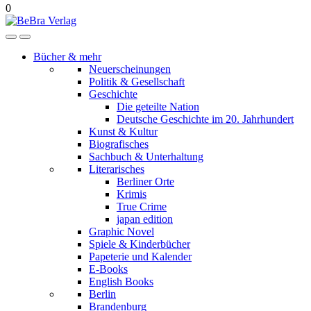
0
Bücher & mehr
Neuerscheinungen
Politik & Gesellschaft
Geschichte
Die geteilte Nation
Deutsche Geschichte im 20. Jahrhundert
Kunst & Kultur
Biografisches
Sachbuch & Unterhaltung
Literarisches
Berliner Orte
Krimis
True Crime
japan edition
Graphic Novel
Spiele & Kinderbücher
Papeterie und Kalender
E-Books
English Books
Berlin
Brandenburg