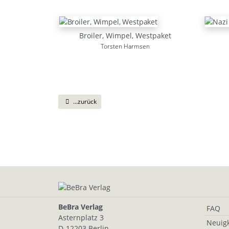
Broiler, Wimpel, Westpaket
Torsten Harmsen
...zurück
BeBra Verlag
FAQ
Asternplatz 3
Neuigk
D-12203 Berlin