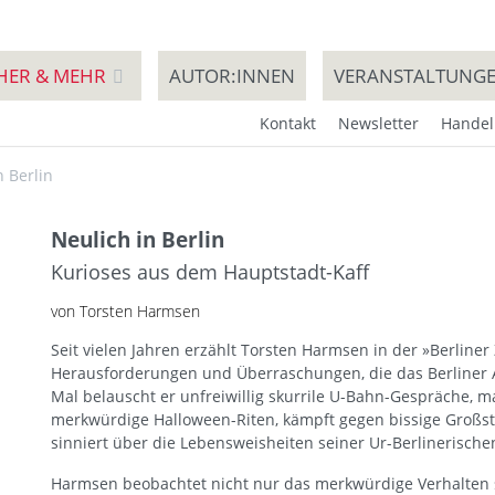
HER & MEHR
AUTOR:INNEN
VERANSTALTUNG
Kontakt
Newsletter
Handel
n Berlin
Neulich in Berlin
Kurioses aus dem Hauptstadt-Kaff
von Torsten Harmsen
Seit vielen Jahren erzählt Torsten Harmsen in der »Berliner
Herausforderungen und Überraschungen, die das Berliner Al
Mal belauscht er unfreiwillig skurrile U-Bahn-Gespräche, m
merkwürdige Halloween-Riten, kämpft gegen bissige Großs
sinniert über die Lebensweisheiten seiner Ur-Berlinerische
Harmsen beobachtet nicht nur das merkwürdige Verhalten se