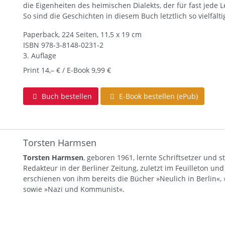
die Eigenheiten des heimischen Dialekts, der für fast jede
So sind die Geschichten in diesem Buch letztlich so vielfält
Paperback, 224 Seiten, 11,5 x 19 cm
ISBN
978-3-8148-0231-2
3. Auflage
Print 14,– € / E-Book 9,99 €
Buch bestellen
E-Book bestellen (ePub)
Torsten Harmsen
Torsten Harmsen
, geboren 1961, lernte Schriftsetzer und st
Redakteur in der Berliner Zeitung, zuletzt im Feuilleton un
erschienen von ihm bereits die Bücher »Neulich in Berlin«,
sowie »Nazi und Kommunist«.