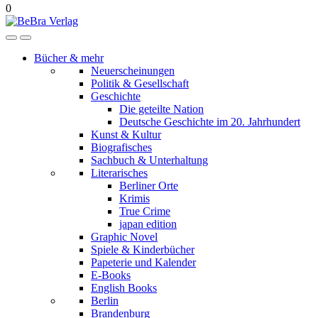
0
Bücher & mehr
Neuerscheinungen
Politik & Gesellschaft
Geschichte
Die geteilte Nation
Deutsche Geschichte im 20. Jahrhundert
Kunst & Kultur
Biografisches
Sachbuch & Unterhaltung
Literarisches
Berliner Orte
Krimis
True Crime
japan edition
Graphic Novel
Spiele & Kinderbücher
Papeterie und Kalender
E-Books
English Books
Berlin
Brandenburg