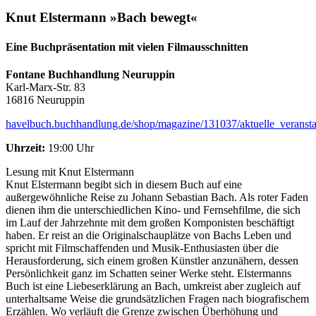
Knut Elstermann »Bach bewegt«
Eine Buchpräsentation mit vielen Filmausschnitten
Fontane Buchhandlung Neuruppin
Karl-Marx-Str. 83
16816 Neuruppin
havelbuch.buchhandlung.de/shop/magazine/131037/aktuelle_veransta
Uhrzeit:
19:00 Uhr
Lesung mit Knut Elstermann
Knut Elstermann begibt sich in diesem Buch auf eine
außergewöhnliche Reise zu Johann Sebastian Bach. Als roter Faden
dienen ihm die unterschiedlichen Kino- und Fernsehfilme, die sich
im Lauf der Jahrzehnte mit dem großen Komponisten beschäftigt
haben. Er reist an die Originalschauplätze von Bachs Leben und
spricht mit Filmschaffenden und Musik-Enthusiasten über die
Herausforderung, sich einem großen Künstler anzunähern, dessen
Persönlichkeit ganz im Schatten seiner Werke steht. Elstermanns
Buch ist eine Liebeserklärung an Bach, umkreist aber zugleich auf
unterhaltsame Weise die grundsätzlichen Fragen nach biografischem
Erzählen. Wo verläuft die Grenze zwischen Überhöhung und