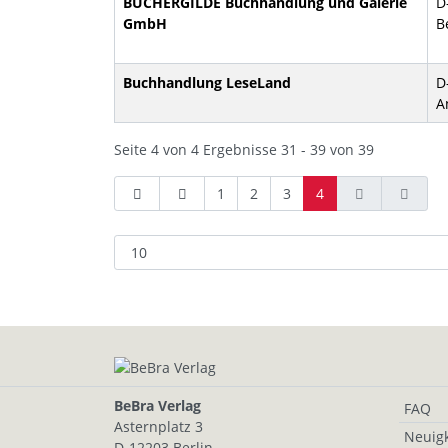
BÜCHERGILDE Buchhandlung und Galerie
D
GmbH
B
Buchhandlung LeseLand
D
A
Seite 4 von 4 Ergebnisse 31 - 39 von 39
1
2
3
4
BeBra Verlag
FAQ
Asternplatz 3
Neuigk
D-12203 Berlin