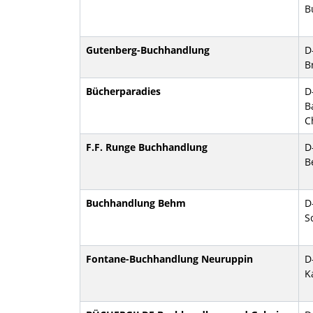
B
Gutenberg-Buchhandlung
D
B
Bücherparadies
D
B
C
F.F. Runge Buchhandlung
D
B
Buchhandlung Behm
D
S
Fontane-Buchhandlung Neuruppin
D
K