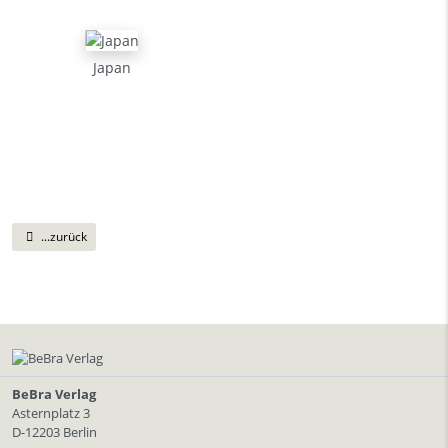
Japan
...zurück
BeBra Verlag
Asternplatz 3
D-12203 Berlin