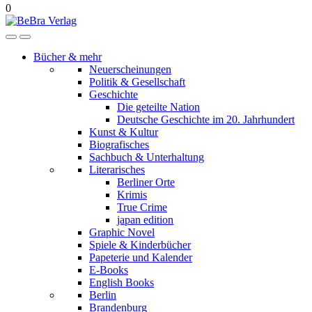
0
Bücher & mehr
Neuerscheinungen
Politik & Gesellschaft
Geschichte
Die geteilte Nation
Deutsche Geschichte im 20. Jahrhundert
Kunst & Kultur
Biografisches
Sachbuch & Unterhaltung
Literarisches
Berliner Orte
Krimis
True Crime
japan edition
Graphic Novel
Spiele & Kinderbücher
Papeterie und Kalender
E-Books
English Books
Berlin
Brandenburg