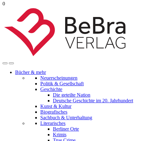
0
Bücher & mehr
Neuerscheinungen
Politik & Gesellschaft
Geschichte
Die geteilte Nation
Deutsche Geschichte im 20. Jahrhundert
Kunst & Kultur
Biografisches
Sachbuch & Unterhaltung
Literarisches
Berliner Orte
Krimis
True Crime