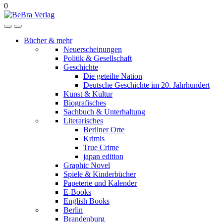
0
Bücher & mehr
Neuerscheinungen
Politik & Gesellschaft
Geschichte
Die geteilte Nation
Deutsche Geschichte im 20. Jahrhundert
Kunst & Kultur
Biografisches
Sachbuch & Unterhaltung
Literarisches
Berliner Orte
Krimis
True Crime
japan edition
Graphic Novel
Spiele & Kinderbücher
Papeterie und Kalender
E-Books
English Books
Berlin
Brandenburg