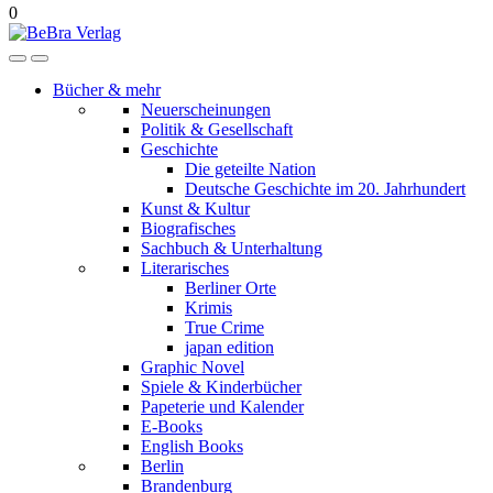
0
Bücher & mehr
Neuerscheinungen
Politik & Gesellschaft
Geschichte
Die geteilte Nation
Deutsche Geschichte im 20. Jahrhundert
Kunst & Kultur
Biografisches
Sachbuch & Unterhaltung
Literarisches
Berliner Orte
Krimis
True Crime
japan edition
Graphic Novel
Spiele & Kinderbücher
Papeterie und Kalender
E-Books
English Books
Berlin
Brandenburg