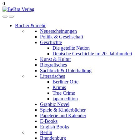
0
Bücher & mehr
Neuerscheinungen
Politik & Gesellschaft
Geschichte
Die geteilte Nation
Deutsche Geschichte im 20. Jahrhundert
Kunst & Kultur
Biografisches
Sachbuch & Unterhaltung
Literarisches
Berliner Orte
Krimis
True Crime
japan edition
Graphic Novel
Spiele & Kinderbücher
Papeterie und Kalender
E-Books
English Books
Berlin
Brandenburg