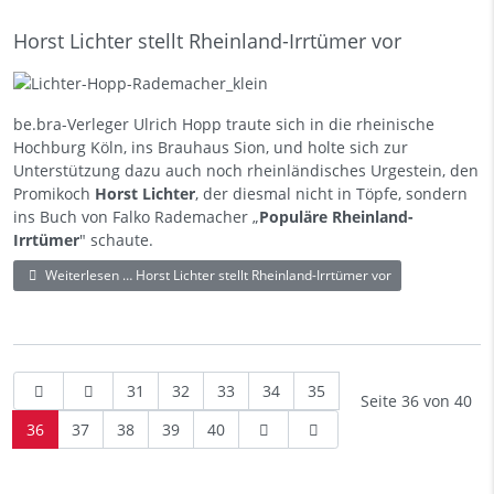
Horst Lichter stellt Rheinland-Irrtümer vor
be.bra-Verleger Ulrich Hopp traute sich in die rheinische
Hochburg Köln, ins Brauhaus Sion, und holte sich zur
Unterstützung dazu auch noch rheinländisches Urgestein, den
Promikoch
Horst Lichter
, der diesmal nicht in Töpfe, sondern
ins Buch von
Falko Rademacher
„
Populäre Rheinland-
Irrtümer
" schaute.
Weiterlesen … Horst Lichter stellt Rheinland-Irrtümer vor
31
32
33
34
35
Seite 36 von 40
36
37
38
39
40