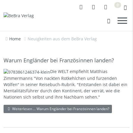
0
Home
Neuigkeiten aus dem BeBra Verlag
Warum Engländer bei Französinnen landen?
Die
WELT
empfiehlt
Matthias
Zimmermanns
"
Von nackten Rotkehlchen und furzenden
Wölfen
" in seiner Reisebuch-Rubrik. "Entstanden ist dabei ein
Mentalitätsführer durch den Kontinent, der verrät, wie die
Nationen sich selbst und ihre Nachbarn sehen."
Weiterlesen … Warum Engländer bei Französinnen landen?