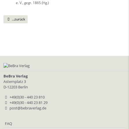
e. V., gegr. 1865 (Hg.)
...zurück
BeBra Verlag
Asternplatz 3
D-12203 Berlin
+49(0)30 - 440 23 810
+49(0)30 - 440 23 81 29
post@bebraverlag.de
FAQ